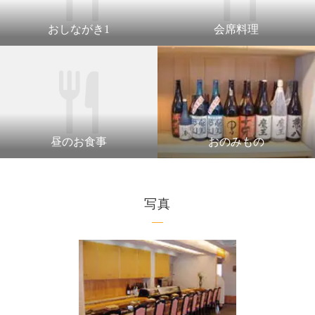
おしながき1
会席料理
昼のお食事
おのみもの
写真