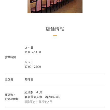
店舗情報
火～日
11:00～14:00
営業時間
火～日
17:00～22:00
月曜日
定休日
総席数 40席
座席数・
宴会最大人数 着席時25名
お席の種類
座敷席あり 座椅子あり