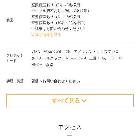
座敷個室あり（2名～8名様用）
テーブル個室あり（2名～8名様用）
座敷個室あり（4名～6名様用）
個室
座敷個室あり（10名～25名様用）
※詳細はお問い合わせください
写真と情報を見る
VISA
MasterCard
JCB
アメリカン・エキスプレス
クレジット
ダイナースクラブ
Discover Card
三菱UFJカード
DC
カード
NICOS
銀聯
店舗へお問い合わせください
禁煙・喫煙
すべて見る
アクセス