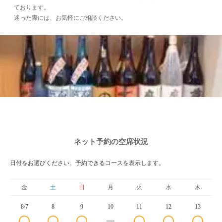
ております。
迷った際には、お気軽にご相談ください。
ネット予約の空席状況
日付をお選びください。予約できるコースを表示します。
金
土
日
月
火
水
木
8/7
8
9
10
11
12
13